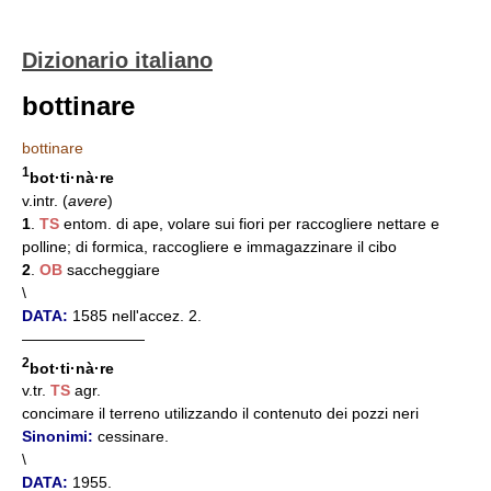
Dizionario italiano
bottinare
bottinare
1
bot·ti·nà·re
v.intr. (
avere
)
1
.
TS
entom. di ape, volare sui fiori per raccogliere nettare e
polline; di formica, raccogliere e immagazzinare il cibo
2
.
OB
saccheggiare
\
DATA:
1585 nell'accez. 2.
————————
2
bot·ti·nà·re
v.tr.
TS
agr.
concimare il terreno utilizzando il contenuto dei pozzi neri
Sinonimi:
cessinare.
\
DATA:
1955.