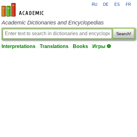
RU
DE
ES
FR
en-academic.com
Academic Dictionaries and Encyclopedias
Search!
Interpretations
Translations
Books
Игры ⚽