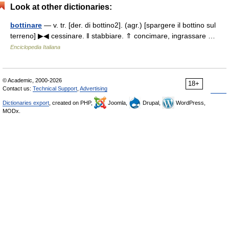
Look at other dictionaries:
bottinare
— v. tr. [der. di bottino2]. (agr.) [spargere il bottino sul
terreno] ▶◀ cessinare. ‖ stabbiare. ⇑ concimare, ingrassare …
Enciclopedia Italiana
© Academic, 2000-2026
18+
Contact us:
Technical Support
,
Advertising
Dictionaries export
, created on PHP,
Joomla,
Drupal,
WordPress,
MODx.