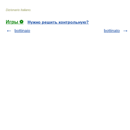
Dizionario Italiano
.
Игры ⚽
Нужно решить контрольную?
bottinaio
bottinato